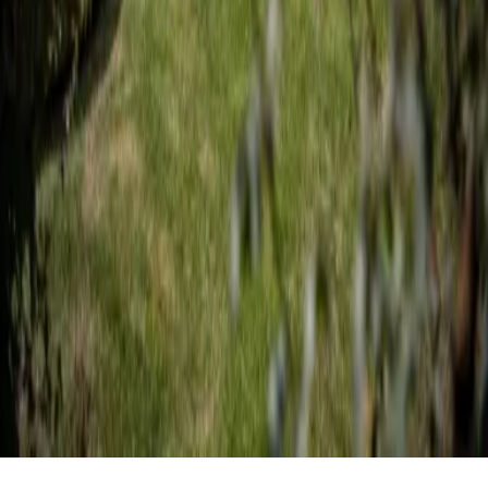
© Surselva Tourismus AG 2026
Live Status
Buchen