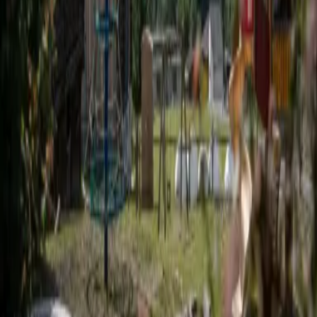
Anmelden
Kontakt
Surselva Tourismus AG
Glennerstrasse 22a
7130 Ilanz
info@surselva.info
0041 81 920 11 00
Surselva Tourismus AG
Über uns
Medien
Jobs
Impressum
Datenschutz
AGB