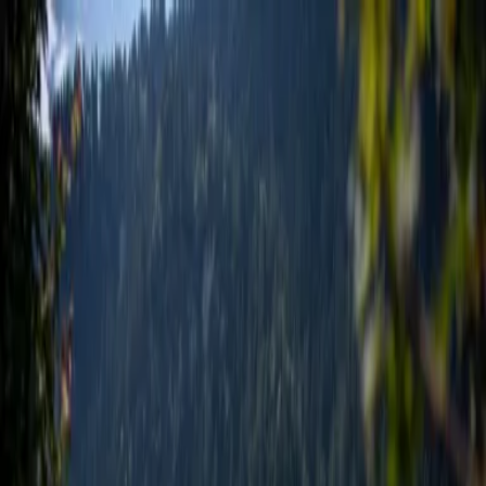
Menu
Close
Buchen
Live Status
mia Surselva
Natur
Aktivitäten
Events
Reise planen
Service & Kontakt
mia Surselva
Natur
Aktivitäten
Events