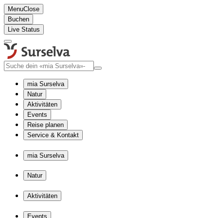
Menu
Close
Buchen
Live Status
mia Surselva
Natur
Aktivitäten
Events
Reise planen
Service & Kontakt
mia Surselva
Natur
Aktivitäten
Events