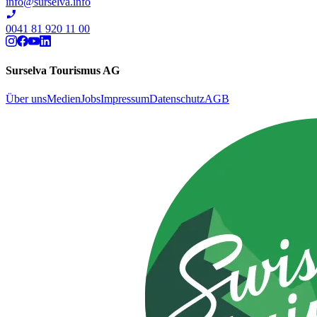
info@surselva.info
0041 81 920 11 00
Surselva Tourismus AG
Über uns
Medien
Jobs
Impressum
Datenschutz
AGB