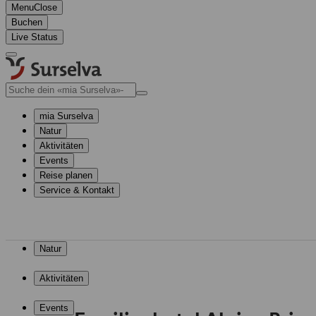
Menu
Close
Buchen
Live Status
mia Surselva
Natur
Aktivitäten
Events
Reise planen
Service & Kontakt
mia Surselva
Natur
Aktivitäten
Events