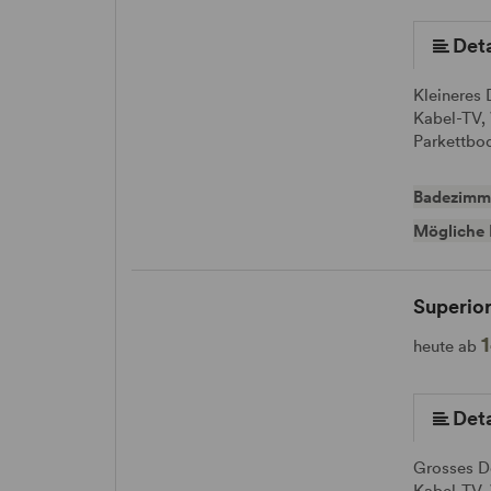
Deta
Kleineres
Kabel-TV,
Parkettbo
Badezimm
Mögliche 
Superio
heute ab
Deta
Grosses D
Kabel-TV,