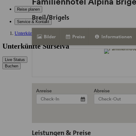
Familienhotel Alpina Brig
Reise planen
Breil/Brigels
Service & Kontakt
Unterkünfte
Bilder
Preise
Informationen
Unterkünfte Surselva
Live Status
Buchen
Anreise
Abreise
Leistungen & Preise