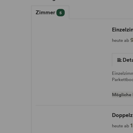
Zimmer
5
Einzelz
heute ab
Deta
Einzelzim
Parkettbo
Mögliche 
Doppelz
heute ab