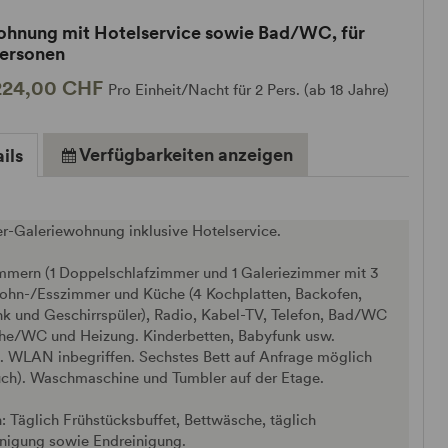
ohnung mit Hotelservice sowie Bad/WC, für
Personen
224,00 CHF
Pro Einheit/Nacht für 2 Pers. (ab 18 Jahre)
Verfügbarkeiten anzeigen
ils
r-Galeriewohnung inklusive Hotelservice.
immern (1 Doppelschlafzimmer und 1 Galeriezimmer mit 3
Wohn-/Esszimmer und Küche (4 Kochplatten, Backofen,
k und Geschirrspüler), Radio, Kabel-TV, Telefon, Bad/WC
he/WC und Heizung. Kinderbetten, Babyfunk usw.
. WLAN inbegriffen. Sechstes Bett auf Anfrage möglich
uch). Waschmaschine und Tumbler auf der Etage.
n: Täglich Frühstücksbuffet, Bettwäsche, täglich
nigung sowie Endreinigung.