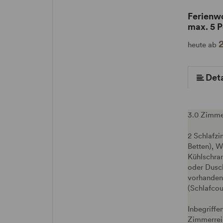
Ferienw
max. 5 
heute ab
Deta
3.0 Zimme
2 Schlafz
Betten), 
Kühlschran
oder Dusc
vorhanden
(Schlafco
Inbegriffe
Zimmerrei