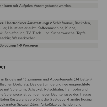
on kann mit Aufpries Vorort gebucht werden.
er:
Haartrockner
Ausstattung:
2 Schlafräume, Backofen,
üler, Haustiere erlaubt, Kaffeemaschine, Küche,
nk, Schlafcouch, TV, Tisch- und Küchenwäsche, Töpfe
eschirr, Wasserkocher
Belegung: 1-5 Personen
ber
a in Brigels mit 13 Zimmern und Appartements (34 Betten)
yllischen Dorfplatz. Das geräumige und neu eingerichtete
se mit Spielturm, Schaukel, Rutschbahn, Trampolin und
ie Spielwiese ist von der neuen Dachterrasse des Hauses
talteten Restaurant verwöhnt die Gastgeber-Familie Rosina
bekannten Spezialitäten. Parkplätze vorhanden und