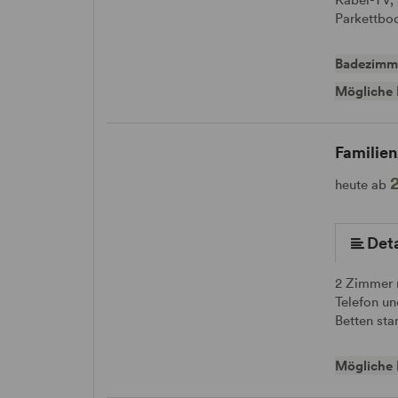
Parkettbo
Badezimm
Mögliche 
Familie
heute ab
Deta
2 Zimmer 
Telefon un
Betten st
Mögliche 