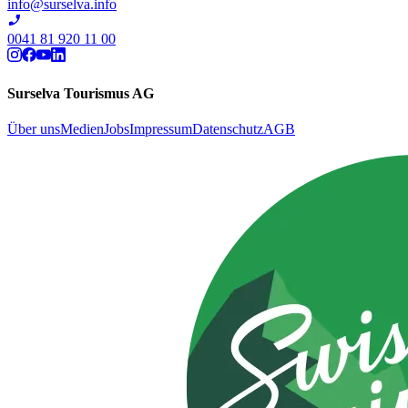
info@surselva.info
0041 81 920 11 00
Surselva Tourismus AG
Über uns
Medien
Jobs
Impressum
Datenschutz
AGB