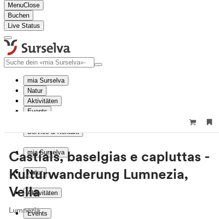
Menu
Close
Buchen
Live Status
mia Surselva
Natur
Aktivitäten
Events
Reise planen
Service & Kontakt
Castials, baselgias e capluttas -
mia Surselva
Kulturwanderung Lumnezia,
Natur
Vella
Aktivitäten
Lumnezia
Events