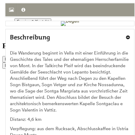
Reise planen
Service & Kontakt
Gruppen
Beschreibung
Führungen für Gruppen
Die Wanderung beginnt in Vella mit einer Einführung in die
Geschichte des Tales und der ehemaligen Herrscherfamilie
Live Status
von Mont. In der Talkirche Pleif wird das beeindruckende
Buchen
Gemälde der Seeschlacht von Lepanto besichtigt.
Anschließend führt der Weg nach Degen zu den Kapellen
Sogn Bistgaun, Sogn Vetger und zur Kirche Nossadunna,
wo die Sage der Sontga Margriata aus vorchristlicher Zeit
thematisiert wird. Den Abschluss bildet der Besuch der
architektonisch bemerkenswerten Kapelle Sontgaclau e
Sogn Valentin in Vattiz.
Distanz: 4,6 km
Verpflegung: aus dem Rucksack, Abschlusskaffee in Ustria
Davos Munts