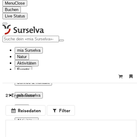
Menu
Close
Buchen
Live Status
mia Surselva
Natur
Aktivitäten
Events
Reise planen
Service & Kontakt
21 Ergebnisse
mia Surselva
Natur
Reisedaten
Filter
Aktivitäten
Events