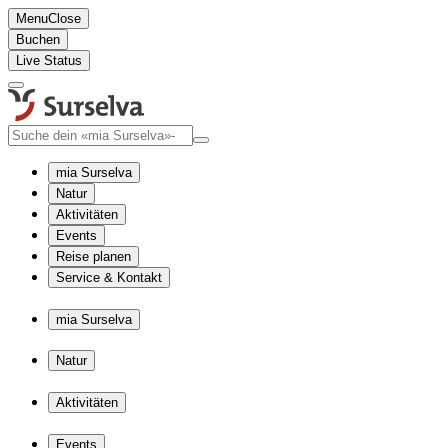
Menu
Close
Buchen
Live Status
mia Surselva
Natur
Aktivitäten
Events
Reise planen
Service & Kontakt
mia Surselva
Natur
Aktivitäten
Events