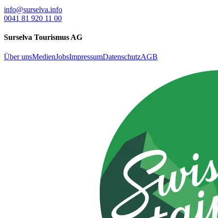
info@surselva.info
0041 81 920 11 00
Surselva Tourismus AG
Über uns
Medien
Jobs
Impressum
Datenschutz
AGB