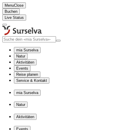
Menu
Close
Buchen
Live Status
mia Surselva
Natur
Aktivitäten
Events
Reise planen
Service & Kontakt
mia Surselva
Natur
Aktivitäten
Events