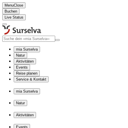
Menu
Close
Buchen
Live Status
mia Surselva
Natur
Aktivitäten
Events
Reise planen
Service & Kontakt
mia Surselva
Natur
Aktivitäten
Events