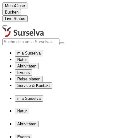
Menu
Close
Buchen
Live Status
mia Surselva
Natur
Aktivitäten
Events
Reise planen
Service & Kontakt
mia Surselva
Natur
Aktivitäten
Events