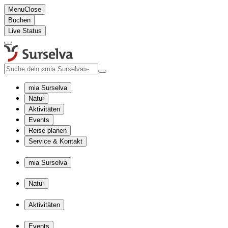
Menu
Close
Buchen
Live Status
mia Surselva
Natur
Aktivitäten
Events
Reise planen
Service & Kontakt
mia Surselva
Natur
Aktivitäten
Events