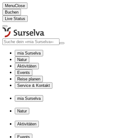
Menu
Close
Buchen
Live Status
mia Surselva
Natur
Aktivitäten
Events
Reise planen
Service & Kontakt
mia Surselva
Natur
Aktivitäten
Events