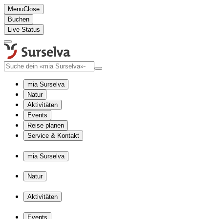
Menu
Close
Buchen
Live Status
mia Surselva
Natur
Aktivitäten
Events
Reise planen
Service & Kontakt
mia Surselva
Natur
Aktivitäten
Events