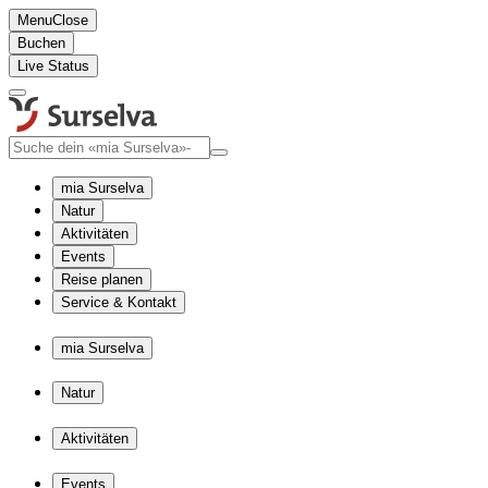
Menu
Close
Buchen
Live Status
mia Surselva
Natur
Aktivitäten
Events
Reise planen
Service & Kontakt
mia Surselva
Natur
Aktivitäten
Events