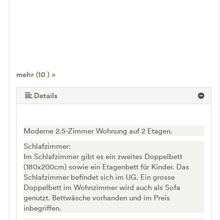
mehr (10 ) »
mehr (10 ) »
mehr (10 ) »
mehr (10 ) »
mehr (10 ) »
mehr (10 ) »
mehr (10 ) »
Details
Moderne 2.5-Zimmer Wohnung auf 2 Etagen.
Schlafzimmer:
Im Schlafzimmer gibt es ein zweites Doppelbett
(180x200cm) sowie ein Etagenbett für Kinder. Das
Schlafzimmer befindet sich im UG. Ein grosse
Doppelbett im Wohnzimmer wird auch als Sofa
genutzt. Bettwäsche vorhanden und im Preis
inbegriffen.