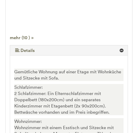
mehr (10 ) »
mehr (10 ) »
mehr (10 ) »
mehr (10 ) »
mehr (10 ) »
mehr (10 ) »
mehr (10 ) »
Details
Gemütliche Wohnung auf einer Etage mit Wohnküche
und Sitzecke mit Sofa.
Schlafzimmer:
2 Schlafzimmer: Ein Elternschlafzimmer mit
Doppelbett (180x200cm) und ein separates
Kinderzimmer mit Etagenbett (2x 90x200cm).
Bettwäsche vorhanden und im Preis inbegriffen.
Wohnzimmer:
Wohnzimmer mit einem Esstisch und Sitzecke mit