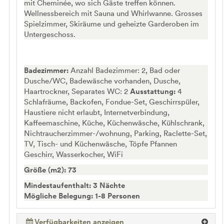
mit Cheminée, wo sich Gäste treffen können.
Wellnessbereich mit Sauna und Whirlwanne. Grosses
Spielzimmer, Skiräume und geheizte Garderoben im
Untergeschoss.
Badezimmer:
Anzahl Badezimmer: 2, Bad oder
Dusche/WC, Badewäsche vorhanden, Dusche,
Haartrockner, Separates WC: 2
Ausstattung:
4
Schlafräume, Backofen, Fondue-Set, Geschirrspüler,
Haustiere nicht erlaubt, Internetverbindung,
Kaffeemaschine, Küche, Küchenwäsche, Kühlschrank,
Nichtraucherzimmer-/wohnung, Parking, Raclette-Set,
TV, Tisch- und Küchenwäsche, Töpfe Pfannen
Geschirr, Wasserkocher, WiFi
Größe (m2): 73
Mindestaufenthalt: 3 Nächte
Mögliche Belegung: 1-8 Personen
Verfügbarkeiten anzeigen