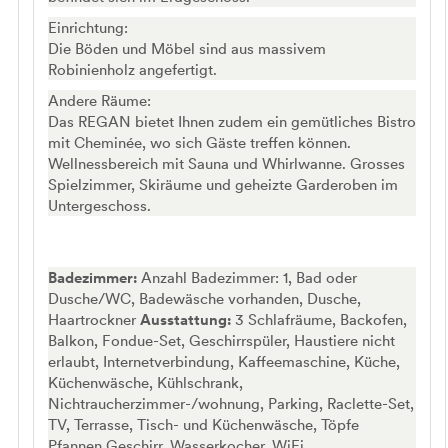
Einrichtung:
Die Böden und Möbel sind aus massivem
Robinienholz angefertigt.
Andere Räume:
Das REGAN bietet Ihnen zudem ein gemütliches Bistro
mit Cheminée, wo sich Gäste treffen können.
Wellnessbereich mit Sauna und Whirlwanne. Grosses
Spielzimmer, Skiräume und geheizte Garderoben im
Untergeschoss.
Badezimmer:
Anzahl Badezimmer: 1, Bad oder
Dusche/WC, Badewäsche vorhanden, Dusche,
Haartrockner
Ausstattung:
3 Schlafräume, Backofen,
Balkon, Fondue-Set, Geschirrspüler, Haustiere nicht
erlaubt, Internetverbindung, Kaffeemaschine, Küche,
Küchenwäsche, Kühlschrank,
Nichtraucherzimmer-/wohnung, Parking, Raclette-Set,
TV, Terrasse, Tisch- und Küchenwäsche, Töpfe
Pfannen Geschirr, Wasserkocher, WiFi