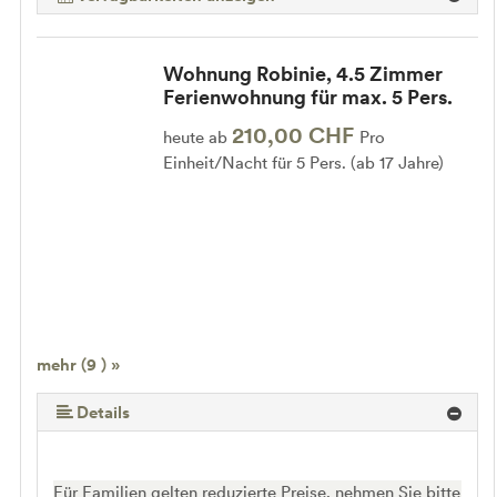
Wohnung Robinie, 4.5 Zimmer
Ferienwohnung für max. 5 Pers.
210,00 CHF
heute ab
Pro
Einheit/Nacht für 5 Pers. (ab 17 Jahre)
mehr (9 ) »
mehr (9 ) »
mehr (9 ) »
mehr (9 ) »
mehr (9 ) »
mehr (9 ) »
Details
Für Familien gelten reduzierte Preise, nehmen Sie bitte