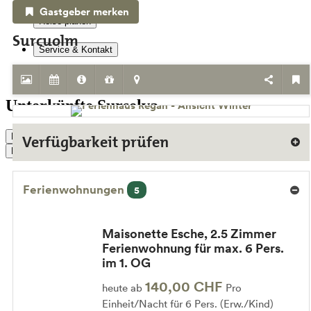
Gastgeber merken
Reise planen
Surcuolm
Service & Kontakt
Unterkünfte
Unterkünfte Surselva
Live Status
Verfügbarkeit prüfen
Buchen
Ferienwohnungen
5
Maisonette Esche, 2.5 Zimmer
Ferienwohnung für max. 6 Pers.
im 1. OG
140,00 CHF
heute ab
Pro
Einheit/Nacht für 6 Pers. (Erw./Kind)