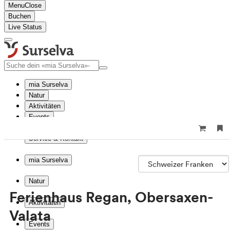
Menu
Close
Buchen
Live Status
mia Surselva
Natur
Aktivitäten
Events
Reise planen
Service & Kontakt
mia Surselva
Natur
Ferienhaus Regan, Obersaxen-
Aktivitäten
Valata
Events