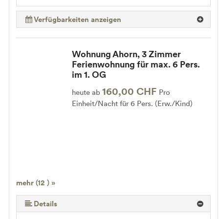
Verfügbarkeiten anzeigen
Wohnung Ahorn, 3 Zimmer
Ferienwohnung für max. 6 Pers.
im 1. OG
160,00 CHF
heute ab
Pro
Einheit/Nacht für 6 Pers. (Erw./Kind)
mehr (12 ) »
mehr (12 ) »
mehr (12 ) »
mehr (12 ) »
mehr (12 ) »
mehr (12 ) »
mehr (12 ) »
mehr (12 ) »
mehr (12 ) »
Details