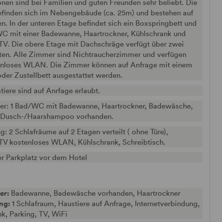
onen sind bei Familien und guten Freunden sehr beliebt. Die
finden sich im Nebengebäude (ca. 25m) und bestehen auf
n. In der unteren Etage befindet sich ein Boxspringbett und
C mit einer Badewanne, Haartrockner, Kühlschrank und
TV. Die obere Etage mit Dachschräge verfügt über zwei
ten. Alle Zimmer sind Nichtraucherzimmer und verfügen
enloses WLAN. Die Zimmer können auf Anfrage mit einem
der Zustellbett ausgestattet werden.
iere sind auf Anrfage erlaubt.
r: 1 Bad/WC mit Badewanne, Haartrockner, Badewäsche,
 Dusch-/Haarshampoo vorhanden.
g: 2 Schlafräume auf 2 Etagen verteilt ( ohne Türe),
-TV kostenloses WLAN, Kühlschrank, Schreibtisch.
er Parkplatz vor dem Hotel
er:
Badewanne, Badewäsche vorhanden, Haartrockner
ung:
1 Schlafraum, Haustiere auf Anfrage, Internetverbindung,
k, Parking, TV, WiFi