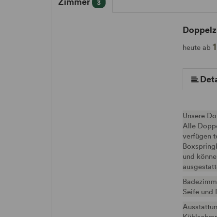
Zimmer
3
Doppel
mehr (8 ) »
mehr (8 ) »
mehr (8 ) »
mehr (8 ) »
heute ab
Deta
Unsere Dop
Alle Dopp
verfügen t
Boxspringb
und können
ausgestatt
Badezimme
Seife und
Ausstattun
Kühlschran