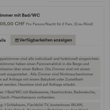
zimmer mit Bad/WC
105,00 CHF
Pro Person/Nacht für 2 Pers. (Erw./Kind)
Verfügbarkeiten anzeigen
ils
pelzimmer sind alle individuell und funktionell eingerichtet.
elzimmer haben einen Panoramablick in die Berge und
eilweise über einen Balkon. Die Zimmer sind mit einem
ett ausgestattet . Alle Zimmer sind Nichtraucherzimmer
 auf Anfrage mit einem Babybett oder Zustellbett
et werden. Haustiere sind auf Anfrage erlaubt.
r: 1 Bad/WC mit Badewanne, Haartrockner, Badewäsche,
 Dusch-/Haarshampoo vorhanden.
g: 1 Schlafraum, Flachbild-TV, kostenloses WLAN,
k, Schreibtisch. Kostenloser Parkplatz vor dem Hotel