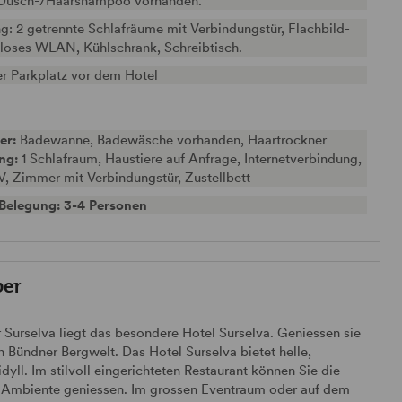
 Dusch-/Haarshampoo vorhanden.
g: 2 getrennte Schlafräume mit Verbindungstür, Flachbild-
nloses WLAN, Kühlschrank, Schreibtisch.
er Parkplatz vor dem Hotel
er:
Badewanne, Badewäsche vorhanden, Haartrockner
ung:
1 Schlafraum, Haustiere auf Anfrage, Internetverbindung,
V, Zimmer mit Verbindungstür, Zustellbett
Belegung: 3-4 Personen
ber
 Surselva liegt das besondere Hotel Surselva. Geniessen sie
 Bündner Bergwelt. Das Hotel Surselva bietet helle,
ll. Im stilvoll eingerichteten Restaurant können Sie die
ck Ambiente geniessen. Im grossen Eventraum oder auf dem