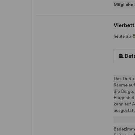
Mögliche 
Vierbet
mehr (5 ) »
heute ab
Deta
Das Drei-u
Räume aufg
die Berge
Etagenbett
kann auf A
ausgestatt
Badezimme