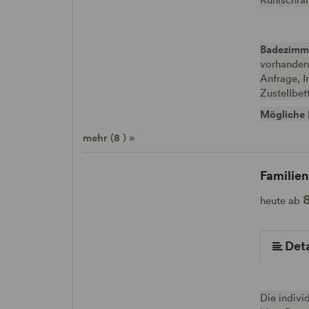
Badezimm
vorhanden
Anfrage, I
Zustellbet
Mögliche 
mehr (8 ) »
Familie
heute ab
Deta
Die indivi