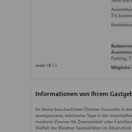
Seife und
Ausstattun
TV, koste
Kostenlos
Badezimm
Ausstatt
Parking, T
mehr (5 ) »
Mögliche 
Informationen von Ihrem Gastge
Im kleine beschaulichen Örtchen Surcuolm in der
unvergessene, erholsame Tage in der traumhaften
moderne Zimmer für Zweisamkeit oder Familienidy
Vielfalt der Bündner Spezialitäten im Alpenchi