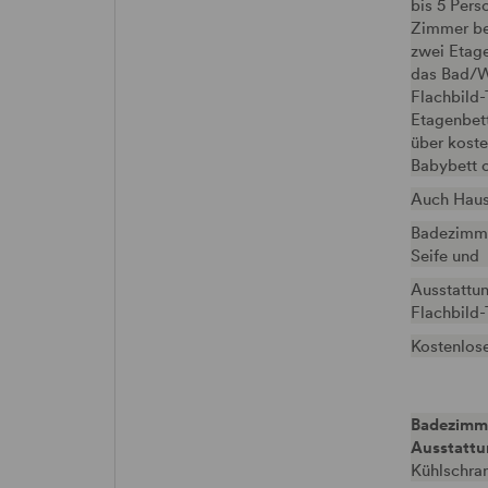
bis 5 Pers
Zimmer be
zwei Etage
das Bad/W
Flachbild-
Etagenbet
über kost
Babybett o
Auch Haust
Badezimme
Seife und
Ausstattun
Flachbild
Kostenlos
Badezimm
Ausstatt
Kühlschran