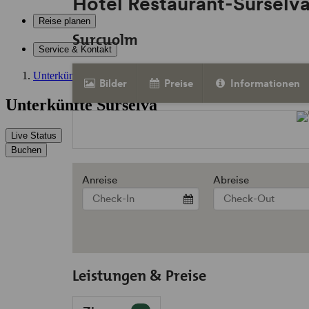
Hotel Restaurant-Surselv
Reise planen
Surcuolm
Service & Kontakt
Unterkünfte
Bilder
Preise
Informationen
Unterkünfte Surselva
Live Status
Buchen
Anreise
Abreise
Leistungen & Preise