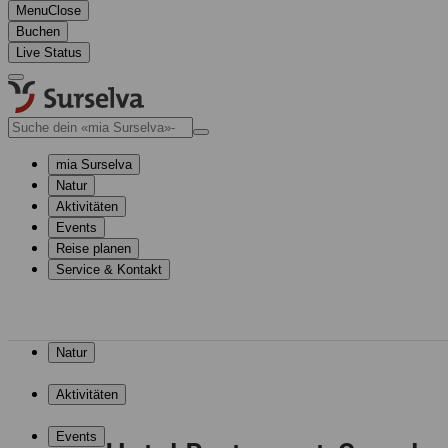
Menu
Close
Buchen
Live Status
mia Surselva
Natur
Aktivitäten
Events
Reise planen
Service & Kontakt
mia Surselva
Natur
Aktivitäten
Events