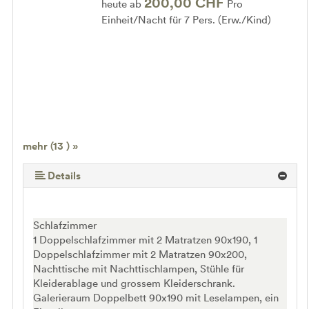
200,00 CHF
heute ab
Pro
Einheit/Nacht für 7 Pers. (Erw./Kind)
mehr (13 ) »
mehr (13 ) »
mehr (13 ) »
mehr (13 ) »
mehr (13 ) »
mehr (13 ) »
mehr (13 ) »
mehr (13 ) »
mehr (13 ) »
mehr (13 ) »
Details
Schlafzimmer
1 Doppelschlafzimmer mit 2 Matratzen 90x190, 1
Doppelschlafzimmer mit 2 Matratzen 90x200,
Nachttische mit Nachttischlampen, Stühle für
Kleiderablage und grossem Kleiderschrank.
Galerieraum Doppelbett 90x190 mit Leselampen, ein