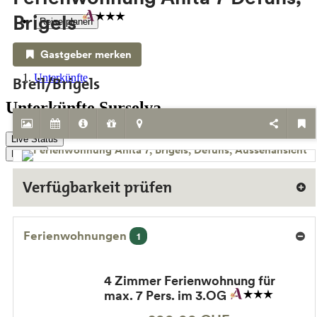
Brigels
Reise planen
Service & Kontakt
Gastgeber merken
Unterkünfte
Breil/Brigels
Unterkünfte Surselva
Live Status
Buchen
Verfügbarkeit prüfen
Ferienwohnungen
1
4 Zimmer Ferienwohnung für
max. 7 Pers. im 3.OG