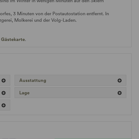
 sind im Winter in wenigen Minuten auf den Skiern
rfes, 3 Minuten von der Postautostation entfernt. In
zgerei, Molkerei und der Volg-Laden.
r
Gästekarte
.
Ausstattung
Lage