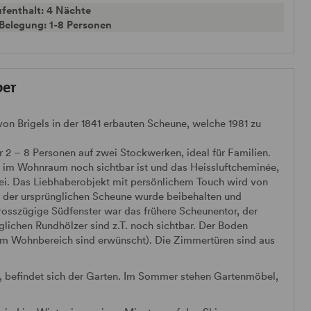
fenthalt: 4 Nächte
Belegung: 1-8 Personen
ber
von Brigels in der 1841 erbauten Scheune, welche 1981 zu
r 2 – 8 Personen auf zwei Stockwerken, ideal für Familien.
 im Wohnraum noch sichtbar ist und das Heissluftcheminée,
i. Das Liebhaberobjekt mit persönlichem Touch wird von
ur der ursprünglichen Scheune wurde beibehalten und
rosszügige Südfenster war das frühere Scheunentor, der
lichen Rundhölzer sind z.T. noch sichtbar. Der Boden
im Wohnbereich sind erwünscht). Die Zimmertüren sind aus
e, befindet sich der Garten. Im Sommer stehen Gartenmöbel,