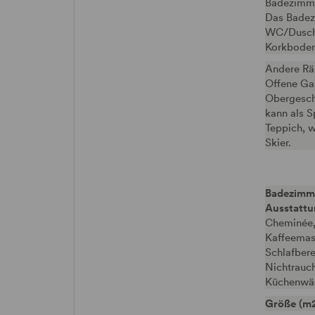
Badezimm
Das Badez
WC/Dusche
Korkboden
Andere R
Offene Gal
Obergesch
kann als S
Teppich, 
Skier.
Badezimm
Ausstatt
Cheminée, 
Kaffeemasc
Schlafber
Nichtrauc
Küchenwäs
Größe (m2