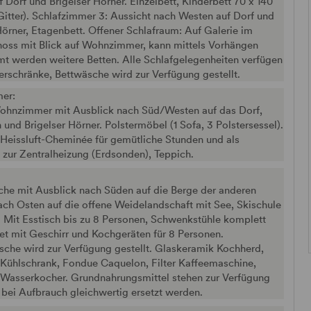
 Dorf und Brigelser Hörner. Einzelbett, Kinderbett 70 x 140
itter). Schlafzimmer 3: Aussicht nach Westen auf Dorf und
Hörner, Etagenbett. Offener Schlafraum: Auf Galerie im
oss mit Blick auf Wohnzimmer, kann mittels Vorhängen
t werden weitere Betten. Alle Schlafgelegenheiten verfügen
erschränke, Bettwäsche wird zur Verfügung gestellt.
er:
ohnzimmer mit Ausblick nach Süd/Westen auf das Dorf,
und Brigelser Hörner. Polstermöbel (1 Sofa, 3 Polstersessel).
 Heissluft-Cheminée für gemütliche Stunden und als
zur Zentralheizung (Erdsonden), Teppich.
che mit Ausblick nach Süden auf die Berge der anderen
nach Osten auf die offene Weidelandschaft mit See, Skischule
t. Mit Esstisch bis zu 8 Personen, Schwenkstühle komplett
et mit Geschirr und Kochgeräten für 8 Personen.
che wird zur Verfügung gestellt. Glaskeramik Kochherd,
 Kühlschrank, Fondue Caquelon, Filter Kaffeemaschine,
 Wasserkocher. Grundnahrungsmittel stehen zur Verfügung
 bei Aufbrauch gleichwertig ersetzt werden.