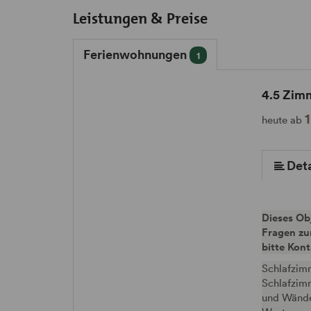
Leistungen & Preise
Ferienwohnungen
1
4.5 Zimm
mehr (11 ) »
mehr (11 ) »
mehr (11 ) »
mehr (11 ) »
mehr (11 ) »
mehr (11 ) »
mehr (11 ) »
heute ab
Deta
Dieses Obj
Fragen zu
bitte Kon
Schlafzim
Schlafzim
und Wände 