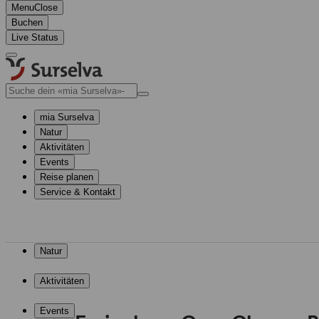
Menu
Close
Buchen
Live Status
mia Surselva
Natur
Aktivitäten
Events
Reise planen
Service & Kontakt
mia Surselva
Natur
Aktivitäten
Events