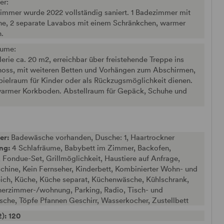
er:
immer wurde 2022 vollständig saniert. 1 Badezimmer mit
, 2 separate Lavabos mit einem Schränkchen, warmer
.
äume:
erie ca. 20 m2, erreichbar über freistehende Treppe ins
oss, mit weiteren Betten und Vorhängen zum Abschirmen,
pielraum für Kinder oder als Rückzugsmöglichkeit dienen.
warmer Korkboden. Abstellraum für Gepäck, Schuhe und
er:
Badewäsche vorhanden, Dusche: 1, Haartrockner
ung:
4 Schlafräume, Babybett im Zimmer, Backofen,
Fondue-Set, Grillmöglichkeit, Haustiere auf Anfrage,
hine, Kein Fernseher, Kinderbett, Kombinierter Wohn- und
eich, Küche, Küche separat, Küchenwäsche, Kühlschrank,
herzimmer-/wohnung, Parking, Radio, Tisch- und
che, Töpfe Pfannen Geschirr, Wasserkocher, Zustellbett
): 120