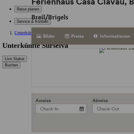
Ferienhaus Casa Clavau, B
Reise planen
Breil/Brigels
Service & Kontakt
Unterkünfte
Bilder
Preise
Informationen
Unterkünfte Surselva
Live Status
Buchen
Anreise
Abreise