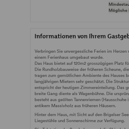
Mindestau
Mögliche 
Informationen von Ihrem Gastge
Verbringen Sie unvergessliche Ferien im Herzen 
einem Ferienhaus umgebaut wurde.
Das Haus bietet auf 120m2 grosszügigen Platz fü
Die Rundholzbauweise der früheren Scheune, die
tragen zum gemütlichen Ambiente des Hauses be
langjährigen Mietern sehr geschätzt. Die Strukt
entspricht der heutigen Zimmereinteilung. Das g
breite Gang diente als Wagenbühne. Die ursprüng
besteht aus geölten Tannenriemen (Hausschuhe 
antikem Massivholz aus früheren Häusern.
Hinter dem Haus, mit Sicht auf den Brigelser Se
Liegestühle und Sonnenschirme zur Verfügung.