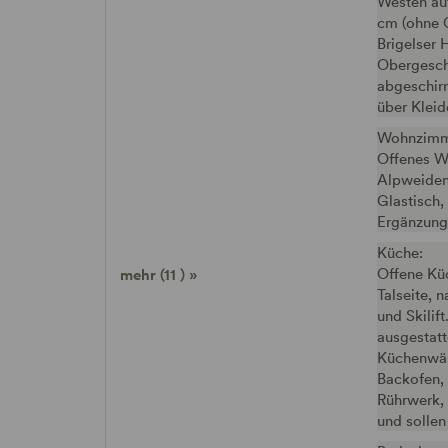
Westen auf
cm (ohne G
Brigelser 
Obergesch
abgeschirm
über Kleid
Wohnzimm
Offenes W
Alpweiden 
Glastisch,
Ergänzung 
Küche:
Offene Kü
mehr (11 ) »
Talseite, 
und Skilif
ausgestatt
Küchenwäs
Backofen,
Rührwerk,
und sollen