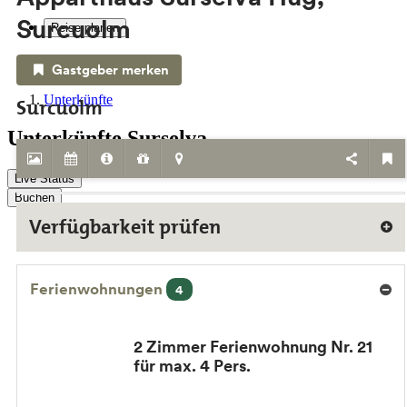
Surcuolm
Reise planen
Service & Kontakt
Gastgeber merken
Unterkünfte
Surcuolm
Unterkünfte Surselva
Live Status
Buchen
Verfügbarkeit prüfen
Ferienwohnungen
4
2 Zimmer Ferienwohnung Nr. 21
für max. 4 Pers.