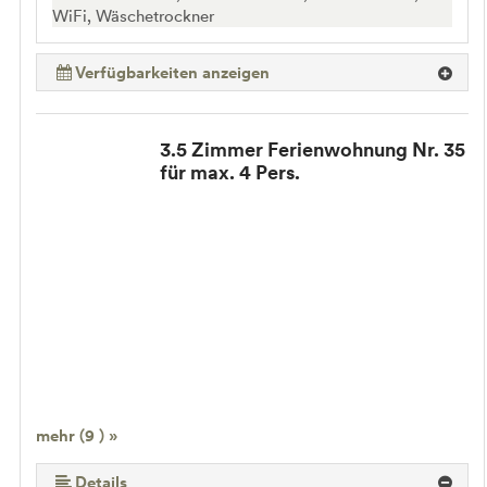
WiFi, Wäschetrockner
Verfügbarkeiten anzeigen
3.5 Zimmer Ferienwohnung Nr. 35
für max. 4 Pers.
mehr (9 ) »
mehr (9 ) »
mehr (9 ) »
mehr (9 ) »
mehr (9 ) »
mehr (9 ) »
Details