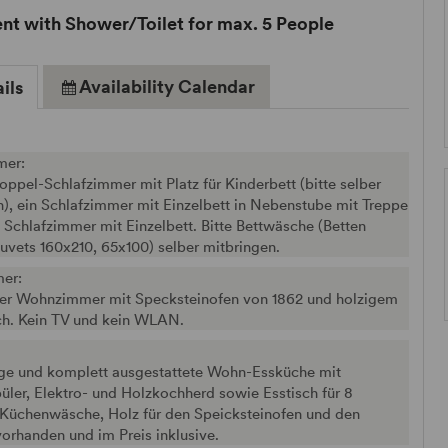
t with Shower/Toilet for max. 5 People
Availability Calendar
ils
mer:
ppel-Schlafzimmer mit Platz für Kinderbett (bitte selber
, ein Schlafzimmer mit Einzelbett in Nebenstube mit Treppe
Schlafzimmer mit Einzelbett. Bitte Bettwäsche (Betten
vets 160x210, 65x100) selber mitbringen.
er:
er Wohnzimmer mit Specksteinofen von 1862 und holzigem
ch. Kein TV und kein WLAN.
ge und komplett ausgestattete Wohn-Essküche mit
üler, Elektro- und Holzkochherd sowie Esstisch für 8
 Küchenwäsche, Holz für den Speicksteinofen und den
orhanden und im Preis inklusive.