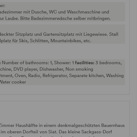
er:
adezimmer mit Dusche, WC und Waschmaschine und
ur Laube. Bitte Badezimmerwäsche selber mitbringen.
eckter Sitzplatz und Gartensitzplatz mit Liegewiese. Stall
lplatz für Skis, Schlitten, Mountainbikes, etc.
:
Number of bathrooms: 1, Shower: 1
facilities:
3 bedrooms,
chine, DVD player, Dishwasher, Non smoking
ment, Oven, Radio, Refrigerator, Separate kitchen, Washing
Water cooker
 5-Zimmer Haushälfte in einem denkmalgeschützten Bauernhaus
 im oberen Dorfteil von Siat. Das kleine Sackgass-Dorf