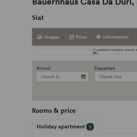
Bauernhaus Casa Da Duri,
Siat
Images
Price
Information
Arrival
Departure
Rooms & price
Holiday apartment
1