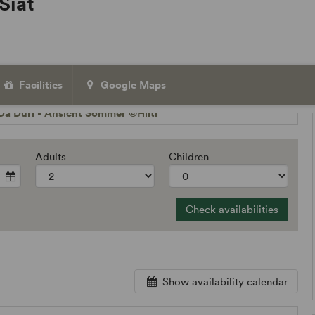
 Siat
Facilities
Google Maps
Adults
Children
Check availabilities
Show availability calendar