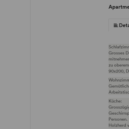
Apartmen
More (6 ) »
More (6 ) »
Deta
Schlafzim
Grosses Do
mitnehmen)
zu oberem 
90x200, Du
Wohnzimm
Gemütlich
Arbeitstis
Küche:
Grosszügi
Geschirrsp
Personen.
Holzherd v