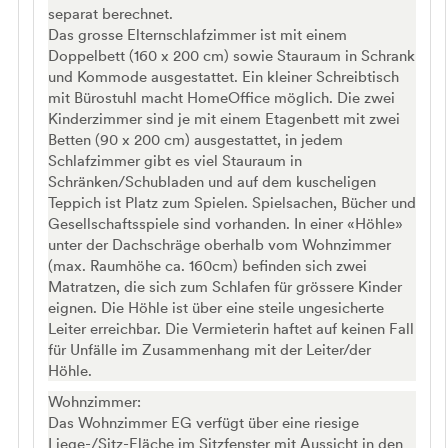
separat berechnet.
Das grosse Elternschlafzimmer ist mit einem
Doppelbett (160 x 200 cm) sowie Stauraum in Schrank
und Kommode ausgestattet. Ein kleiner Schreibtisch
mit Bürostuhl macht HomeOffice möglich. Die zwei
Kinderzimmer sind je mit einem Etagenbett mit zwei
Betten (90 x 200 cm) ausgestattet, in jedem
Schlafzimmer gibt es viel Stauraum in
Schränken/Schubladen und auf dem kuscheligen
Teppich ist Platz zum Spielen. Spielsachen, Bücher und
Gesellschaftsspiele sind vorhanden. In einer «Höhle»
unter der Dachschräge oberhalb vom Wohnzimmer
(max. Raumhöhe ca. 160cm) befinden sich zwei
Matratzen, die sich zum Schlafen für grössere Kinder
eignen. Die Höhle ist über eine steile ungesicherte
Leiter erreichbar. Die Vermieterin haftet auf keinen Fall
für Unfälle im Zusammenhang mit der Leiter/der
Höhle.
Wohnzimmer:
Das Wohnzimmer EG verfügt über eine riesige
Liege-/Sitz-Fläche im Sitzfenster mit Aussicht in den