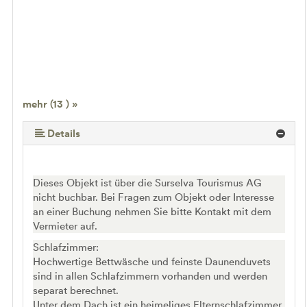
mehr (13 ) »
mehr (13 ) »
mehr (13 ) »
mehr (13 ) »
mehr (13 ) »
mehr (13 ) »
mehr (13 ) »
mehr (13 ) »
mehr (13 ) »
mehr (13 ) »
Details
Dieses Objekt ist über die Surselva Tourismus AG
nicht buchbar. Bei Fragen zum Objekt oder Interesse
an einer Buchung nehmen Sie bitte Kontakt mit dem
Vermieter auf.
Schlafzimmer:
Hochwertige Bettwäsche und feinste Daunenduvets
sind in allen Schlafzimmern vorhanden und werden
separat berechnet.
Unter dem Dach ist ein heimeliges Elternschlafzimmer