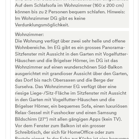
Auf dem Schlafsofa im Wohnzimmer (160 x 200 cm)
können bis zu 2 Personen bequem schlafen. Hinweis:
Im Wohnzimmer DG gibt es keine
Verdunklungsmöglichkeit.
Wohnzimmer:
Die Wohnung verfügt über zwei sehr helle und offene
Wohnbereiche. Im EG gibt es ein grosses Panorama-
Sitzfenster mit Aussicht in den Garten mit Vogelfutter-
Häuschen und die Brigelser Hörner, im DG ist das
Wohnzimmer auf einen wunderschönen Süd-Balkon
ausgerichtet mit grandioser Aussicht über den Garten,
das Dorf bis nach Obersaxen und die Berge der
Surselva. Das Wohnzimmer EG verfügt über eine
riesige Liege-/Sitz-Fläche im Sitzfenster mit Aussicht
in den Garten mit Vogelfutter-Häuschen und die
Brigelser Hörner, ein bequemes Sofa, einen luxuriösen
Relax-Sessel mit Fusshocker und einen Samsung
Bildschirm (27'') mit allen gängigen Apps (kein TV).
Vor dem Fenster zum Balkon ist ein grosser
Schreibtisch, der sich für HomeOffice oder zum
Basteln eignet. In der Ecke zur Küche ist eine bequeme