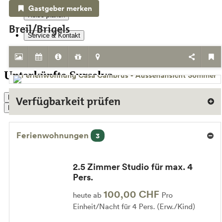
Gastgeber merken
Reise planen
Breil/Brigels
Service & Kontakt
Unterkünfte
Unterkünfte Surselva
Live Status
Verfügbarkeit prüfen
Buchen
Ferienwohnungen
3
2.5 Zimmer Studio für max. 4
Pers.
100,00 CHF
heute ab
Pro
Einheit/Nacht für 4 Pers. (Erw./Kind)