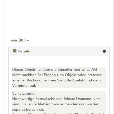
mehr (18 ) »
mehr (18 ) »
mehr (18 ) »
mehr (18 ) »
mehr (18 ) »
mehr (18 ) »
mehr (18 ) »
mehr (18 ) »
mehr (18 ) »
mehr (18 ) »
mehr (18 ) »
mehr (18 ) »
mehr (18 ) »
mehr (18 ) »
mehr (18 ) »
Details
Dieses Objekt ist über die Surselva Tourismus AG
nicht buchbar. Bei Fragen zum Objekt oder Interesse
an einer Buchung nehmen Sie bitte Kontakt mit dem
Vermieter auf.
Schlafzimmer:
Hochwertige Bettwäsche und feinste Daunenduvets
sind in allen Schlafzimmern vorhanden und werden
separat berechnet.