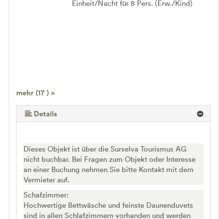
Einheit/Nacht für 8 Pers. (Erw./Kind)
mehr (17 ) »
mehr (17 ) »
mehr (17 ) »
mehr (17 ) »
mehr (17 ) »
mehr (17 ) »
mehr (17 ) »
mehr (17 ) »
mehr (17 ) »
mehr (17 ) »
mehr (17 ) »
mehr (17 ) »
mehr (17 ) »
mehr (17 ) »
Details
Dieses Objekt ist über die Surselva Tourismus AG
nicht buchbar. Bei Fragen zum Objekt oder Interesse
an einer Buchung nehmen Sie bitte Kontakt mit dem
Vermieter auf.
Schafzimmer:
Hochwertige Bettwäsche und feinste Daunenduvets
sind in allen Schlafzimmern vorhanden und werden