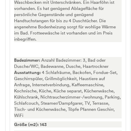
Waschbecken mit Unterschränken. Ein Haarföhn ist
vorhanden. Es hat genügend Ablagefläche für
persönliche Gegenstände und genügend
Handtuchstangen für bis zu 4 Duschtücher. Die
angenehme Bodenheizung sorgt für wohlige Wärme
im Bad. Frotteewäsche ist vorhanden und im Preis
inbegriffen.
Badezimmer:
Anzahl Badezimmer: 3, Bad oder
Dusche/WC, Badewanne, Dusche, Haartrockner
Ausstattung:
4 Schlafräume, Backofen, Fondue-Set,
Geschirrspüler, Grillmöglichkeit, Haustiere auf
Anfrage, Internetverbindung, Kaffeemaschine,
Kochnische, Küche, Küche separat, Küchenwäsche,
Kühlschrank, Nichtraucherzimmer-/wohnung, Parking,
Schlafcouch, Steamer/Dampfgarer, TV, Terrasse,
Tisch- und Küchenwäsche, Töpfe Pfannen Geschirr,
WiFi
Größe (m2): 143