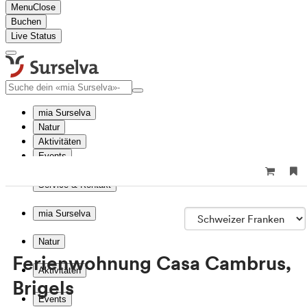
Menu
Close
Buchen
Live Status
mia Surselva
Natur
Aktivitäten
Events
Reise planen
Service & Kontakt
mia Surselva
Natur
Ferienwohnung Casa Cambrus,
Aktivitäten
Brigels
Events