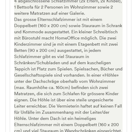
4 abgeschlossene Schlafzimmer (2x Eltern, 2x Kinder),
1 Bettsofa für 2 Personen im Wohnzimmer sowie 2
weitere Matratzen auf einer Galerie.
Das grosse Elternschlafzimmer ist mit einem
Doppelbett (160 x 200 cm) sowie Stauraum in Schrank
und Kommode ausgestattet. Ein kleiner Schreibtisch
mit Bürostuhl macht HomeOffice möglich. Die zwei
Kinderzimmer sind je mit einem Etagenbett mit zwei
Betten (90 x 200 cm) ausgestattet, in jedem
Schlafzimmer gibt es viel Stauraum in
Schränken/Schubladen und auf dem kuscheligen
Teppich ist Platz zum Spielen. Spielsachen, Bücher und
Gesellschaftsspiele sind vorhanden. In einer «Höhle»
unter der Dachschräge oberhalb vom Wohnzimmer
(max. Raumhöhe ca. 160cm) befinden sich zwei
Matratzen, die sich zum Schlafen für grössere Kinder
eignen. Die Höhle ist über eine steile ungesicherte
Leiter erreichbar. Die Vermieterin haftet auf keinen Fall
für Unfälle im Zusammenhang mit der Leiter/der
Höhle. Unter dem Dach ist ein heimeliges
Elternschlafzimmer mit einem Doppelbett (160 x 200
cm) und viel Stauraum in Wandschränken eingerichtet.