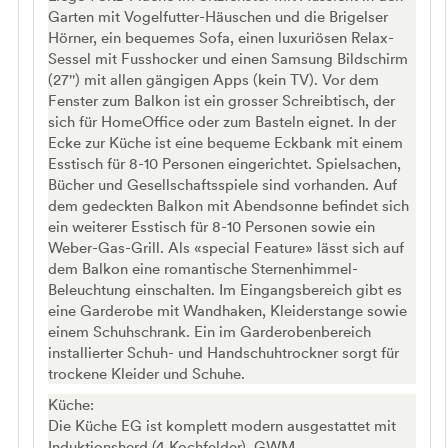
Garten mit Vogelfutter-Häuschen und die Brigelser
Hörner, ein bequemes Sofa, einen luxuriösen Relax-
Sessel mit Fusshocker und einen Samsung Bildschirm
(27'') mit allen gängigen Apps (kein TV). Vor dem
Fenster zum Balkon ist ein grosser Schreibtisch, der
sich für HomeOffice oder zum Basteln eignet. In der
Ecke zur Küche ist eine bequeme Eckbank mit einem
Esstisch für 8-10 Personen eingerichtet. Spielsachen,
Bücher und Gesellschaftsspiele sind vorhanden. Auf
dem gedeckten Balkon mit Abendsonne befindet sich
ein weiterer Esstisch für 8-10 Personen sowie ein
Weber-Gas-Grill. Als «special Feature» lässt sich auf
dem Balkon eine romantische Sternenhimmel-
Beleuchtung einschalten. Im Eingangsbereich gibt es
eine Garderobe mit Wandhaken, Kleiderstange sowie
einem Schuhschrank. Ein im Garderobenbereich
installierter Schuh- und Handschuhtrockner sorgt für
trockene Kleider und Schuhe.
Küche:
Die Küche EG ist komplett modern ausgestattet mit
Induktionsherd (4 Kochfelder), GWM,