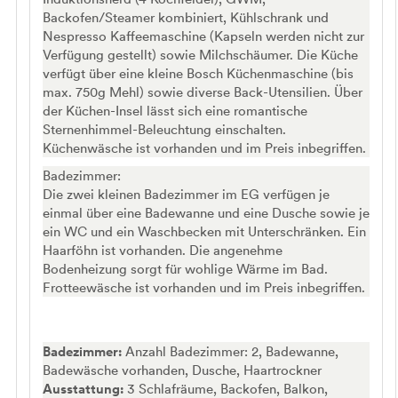
Backofen/Steamer kombiniert, Kühlschrank und
Nespresso Kaffeemaschine (Kapseln werden nicht zur
Verfügung gestellt) sowie Milchschäumer. Die Küche
verfügt über eine kleine Bosch Küchenmaschine (bis
max. 750g Mehl) sowie diverse Back-Utensilien. Über
der Küchen-Insel lässt sich eine romantische
Sternenhimmel-Beleuchtung einschalten.
Küchenwäsche ist vorhanden und im Preis inbegriffen.
Badezimmer:
Die zwei kleinen Badezimmer im EG verfügen je
einmal über eine Badewanne und eine Dusche sowie je
ein WC und ein Waschbecken mit Unterschränken. Ein
Haarföhn ist vorhanden. Die angenehme
Bodenheizung sorgt für wohlige Wärme im Bad.
Frotteewäsche ist vorhanden und im Preis inbegriffen.
Badezimmer:
Anzahl Badezimmer: 2, Badewanne,
Badewäsche vorhanden, Dusche, Haartrockner
Ausstattung:
3 Schlafräume, Backofen, Balkon,